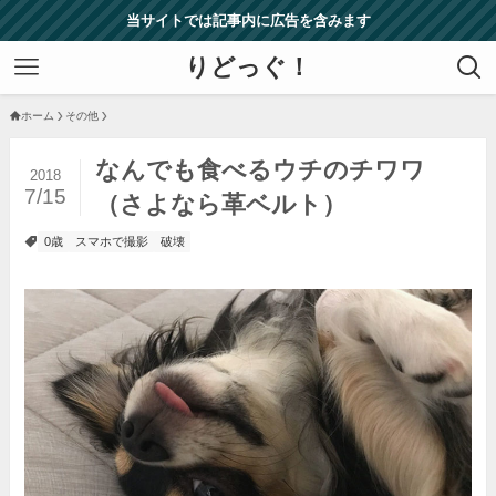
当サイトでは記事内に広告を含みます
りどっぐ！
ホーム
その他
なんでも食べるウチのチワワ
2018
7/15
（さよなら革ベルト）
0歳
スマホで撮影
破壊