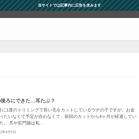
当サイトでは記事内に広告を含みます
の後ろにできた…耳たぶ？
月に1度のトリミングで長い毛をカットしているウチの子ですが、お金
ったいなくて予定が合わなくて、前回のカットから4ヶ月が経過してい
た。 爪や肛門腺は私...
22年4月5日