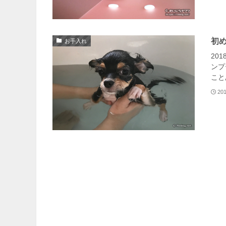
初
お手入れ
20
ンプ
こと
20