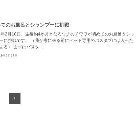
めてのお風呂とシャンプーに挑戦
18年2月16日、生後約4か月となるウチのチワワが初めてのお風呂＆シャ
ーに挑戦です。 （我が家に来る前にペット専用のバスタブには入った
ある） まずはバスタ...
18年2月16日
1