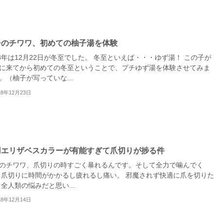
チのチワワ、初めての柚子湯を体験
18年は12月22日が冬至でした。 冬至といえば・・・ゆず湯！ この子が
に来てから初めての冬至ということで、プチゆず湯を体験させてみま
。（柚子が写っていな...
18年12月23日
用エリザベスカラーが有能すぎて爪切りが捗る件
のチワワ、爪切りの時すごく暴れるんです。そして全力で噛んでく
 爪切りに時間がかかるし疲れるし痛い。 邪魔されず快適に爪を切りた
 全人類の悩みだと思い...
18年12月14日