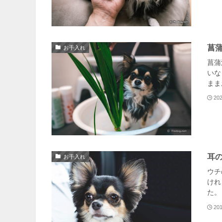
菖
お手入れ
菖蒲
いな
まま
20
耳
お手入れ
ウチ
けれ
た。
20