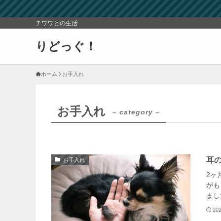
チワワとの生活
りどっぐ！
ホーム
お手入れ
お手入れ
– category –
耳
お手入れ
2ヶ
がも
まし
20