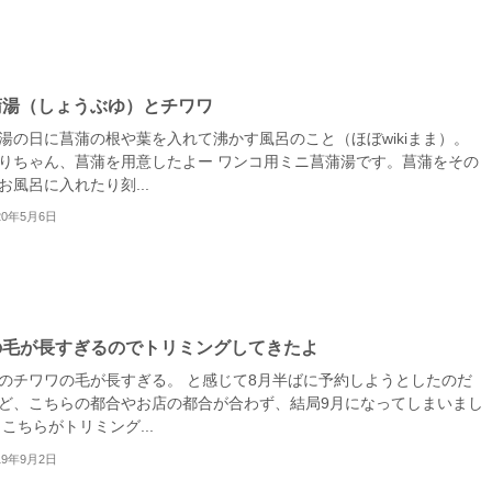
蒲湯（しょうぶゆ）とチワワ
湯の日に菖蒲の根や葉を入れて沸かす風呂のこと（ほぼwikiまま）。
りちゃん、菖蒲を用意したよー ワンコ用ミニ菖蒲湯です。菖蒲をその
お風呂に入れたり刻...
20年5月6日
の毛が長すぎるのでトリミングしてきたよ
のチワワの毛が長すぎる。 と感じて8月半ばに予約しようとしたのだ
ど、こちらの都合やお店の都合が合わず、結局9月になってしまいまし
 こちらがトリミング...
19年9月2日