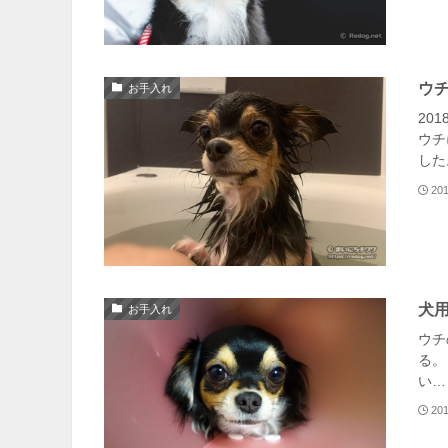
ウ
お手入れ
20
ウチ
した
20
犬
お手入れ
ウチ
る。
い…
20